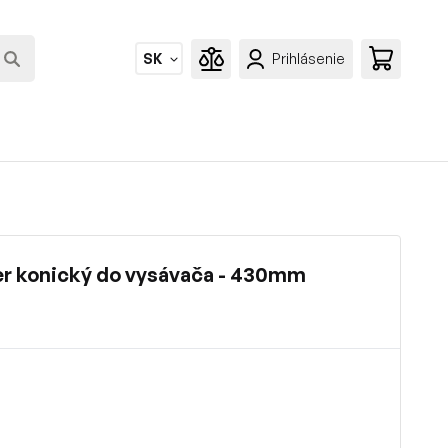
SK
Prihlásenie
lter konický do vysávača - 430mm