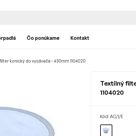
rpadlá
Čo ponúkame
Kontakt
 filter konický do vysávača - 430mm 1104020
Textilný fi
1104020
Kód: AC/1/E