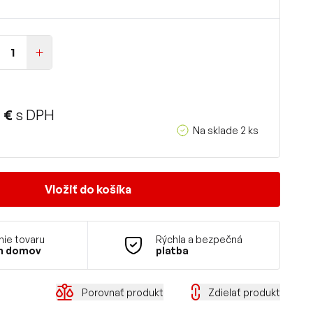
 €
s DPH
Na sklade 2 ks
Vložiť do košíka
ie tovaru
Rýchla a bezpečná
m domov
platba
Porovnať produkt
Zdielať produkt