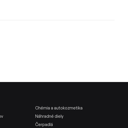
Chémia a autokozmetika
ov
Náhradné diely
Čerpadlá