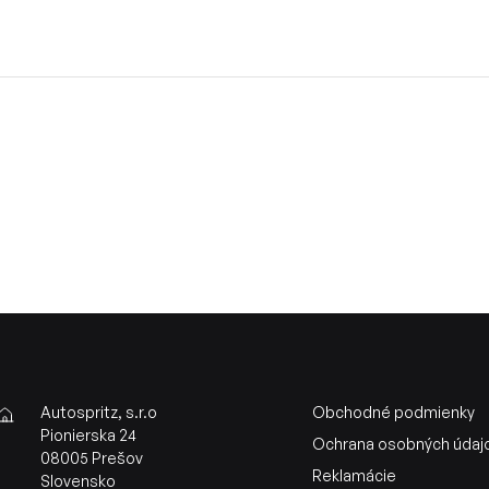
Autospritz, s.r.o
Obchodné podmienky
Pionierska 24
Ochrana osobných údaj
08005 Prešov
Reklamácie
Slovensko