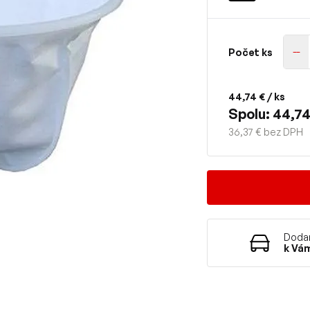
Počet ks
44,74 €
/ ks
Spolu: 44,74
36,37 € bez DPH
Dodan
k Vá