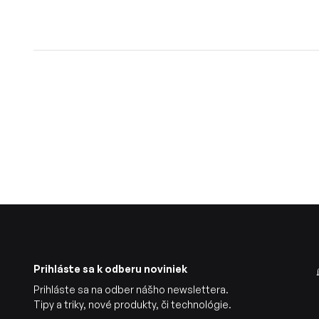
Prihláste sa k odberu noviniek
Prihláste sa na odber nášho newslettera.
Tipy a triky, nové produkty, či technológie.