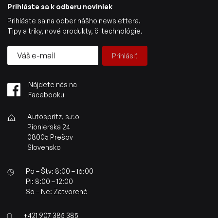
Prihláste sa k odberu noviniek
Prihláste sa na odber nášho newslettera.
Tipy a triky, nové produkty, či technológie.
Prihlásiť
Nájdete nás na
Facebooku
Autospritz, s.r.o
Pionierska 24
08005 Prešov
Slovensko
Po – Štv: 8:00 – 16:00
Pi: 8:00 – 12:00
So – Ne: Zatvorené
+421 907 385 385