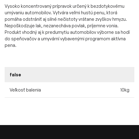
Vysoko koncentrovaný prípravok určený k bezdotykovému
umývaniu automobilov. Vytvára veľmi hustú penu, ktorá
pomáha odstrániť aj silné nečistoty vrátane zvyškov hmyzu.
Nepoškodzuje lak, nezanecháva povlak, príjemne vonia.
Produkt vhodný aj k predumytiu automobilov výborne sa hodí
do speňovačov a umyvární vybavenými programom aktívna
pena.
false
Veľkosť balenia
10kg