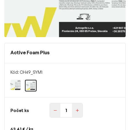
Active Foam Plus
Kód: CH49_SYM1
Počet ks
63,41 €
/ ks