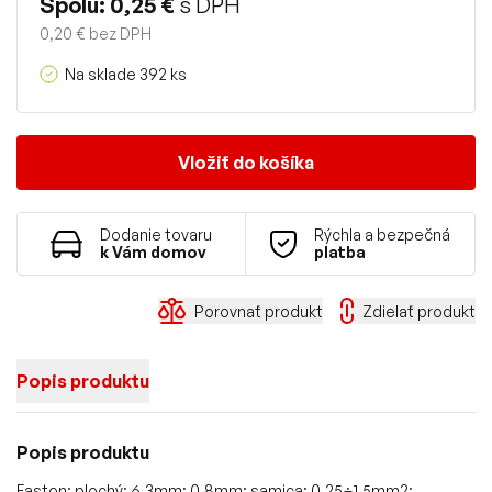
Spolu: 0,25 €
s DPH
0,20 € bez DPH
Na sklade 392 ks
Vložiť do košíka
Dodanie tovaru
Rýchla a bezpečná
k Vám domov
platba
Porovnať produkt
Zdielať produkt
Popis produktu
Popis produktu
Faston: plochý; 6,3mm; 0,8mm; samica; 0,25÷1,5mm2;