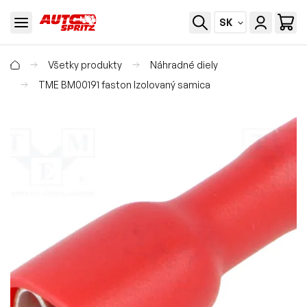
SK
Všetky produkty
Náhradné diely
TME BM00191 faston Izolovaný samica