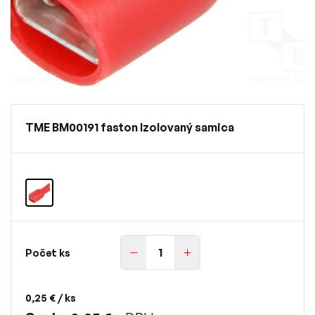
TME BM00191 faston Izolovaný samica
Počet ks
0,25 €
/ ks