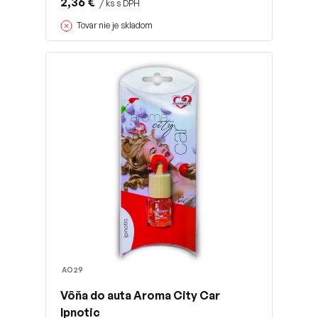
2,36 €
/ ks s DPH
Tovar nie je skladom
AO29
Vôňa do auta Aroma City Car
Ipnotic