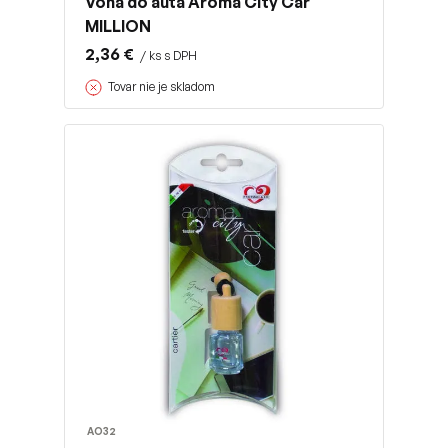
Vôňa do auta Aroma City Car
MILLION
2,36 €
/ ks s DPH
Tovar nie je skladom
AO32