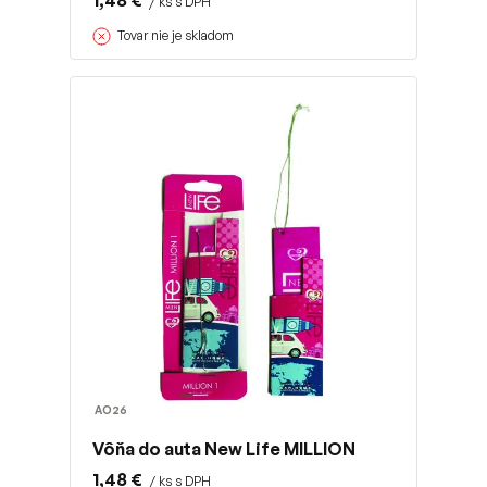
1,48 €
/ ks s DPH
Tovar nie je skladom
AO26
Vôňa do auta New Life MILLION
1,48 €
/ ks s DPH