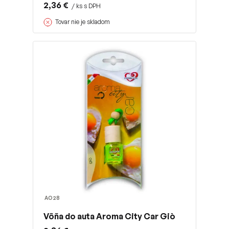
2,36 €
/ ks s DPH
Tovar nie je skladom
AO28
Vôňa do auta Aroma City Car Giò