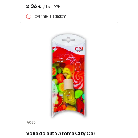
2,36 €
/ ks s DPH
Tovar nie je skladom
AO30
Vôňa do auta Aroma City Car