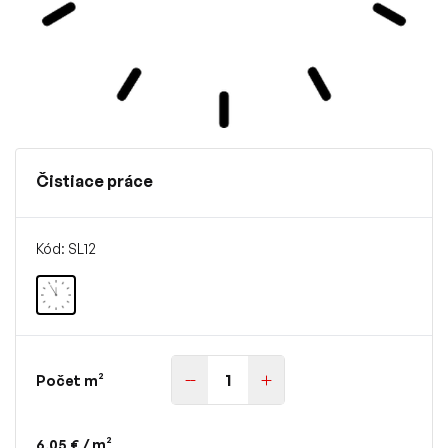
Čistiace práce
Kód: SL12
Počet m²
6,05 €
/ m²