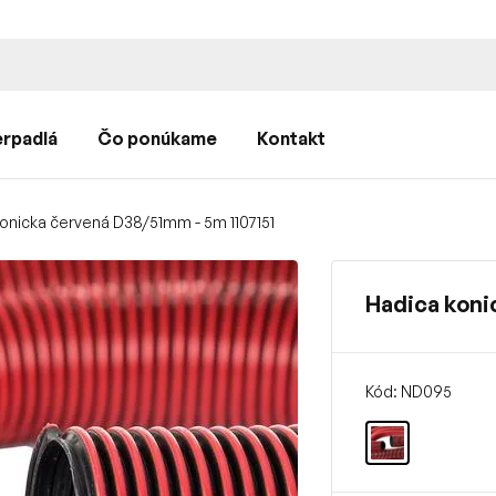
rpadlá
Čo ponúkame
Kontakt
onicka červená D38/51mm - 5m 1107151
Hadica koni
Kód: ND095