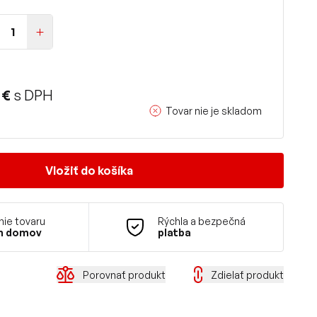
 €
s DPH
Tovar nie je skladom
Vložiť do košíka
ie tovaru
Rýchla a bezpečná
m domov
platba
Porovnať produkt
Zdielať produkt