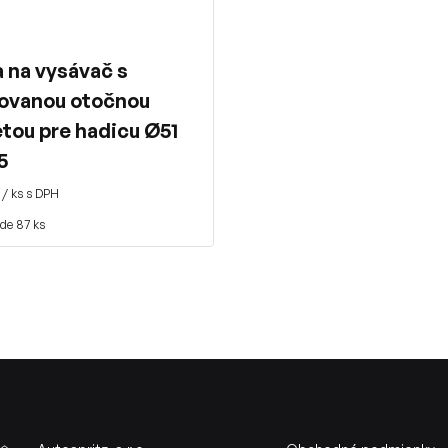
 na vysávač s
rovanou otočnou
tou pre hadicu Ø51
5
/ ks s DPH
de 87 ks