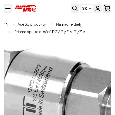
SK
Všetky produkty
Náhradné diely
Priama spojka otočná DGV G1/2"M G1/2"M