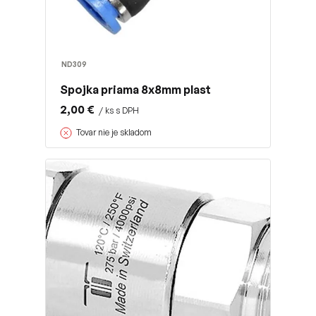
ND309
Spojka priama 8x8mm plast
2,00 €
/ ks s DPH
Tovar nie je skladom