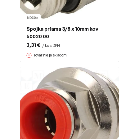
ND302
Spojka priama 3/8 x 10mm kov
50020 00
3,31 €
/ ks s DPH
Tovar nie je skladom