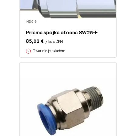
ND019
Priama spojka otočná SW25-E
85,02 €
/ ks s DPH
Tovar nie je skladom