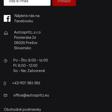
Prihlásiť
Nájdete nás na
Facebooku
Autospritz, s.r.o
Pionierska 24
08005 Prešov
Slovensko
Po – Štv: 8:00 – 16:00
Pi: 8:00 – 12:00
So – Ne: Zatvorené
+421 907 385 385
office@autospritz.eu
Obchodné podmienky