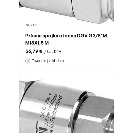
ND747
Priama spojka otočná DGV G3/8"M
M18X1,5 M
56,79 €
/ ks s DPH
Tovar nie je skladom