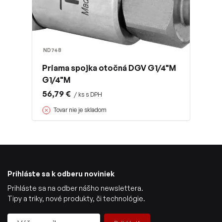
ND748
Priama spojka otočná DGV G1/4"M
G1/4"M
56,79 €
/ ks s DPH
Tovar nie je skladom
Prihláste sa k odberu noviniek
Prihláste sa na odber nášho newslettera.
Tipy a triky, nové produkty, či technológie.