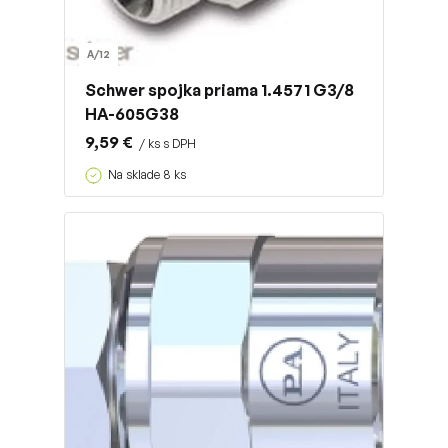
A/12
Schwer spojka priama 1.4571 G3/8
HA-605G38
9,59 €
/ ks s DPH
Na sklade 8 ks