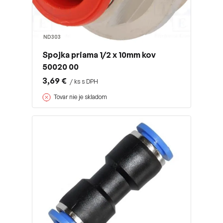
ND303
Spojka priama 1/2 x 10mm kov
50020 00
3,69 €
/ ks s DPH
Tovar nie je skladom