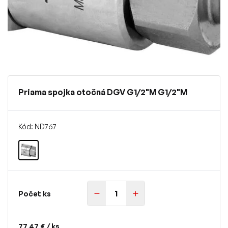
Priama spojka otočná DGV G1/2"M G1/2"M
Kód: ND767
Počet ks
77,47 €
/ ks