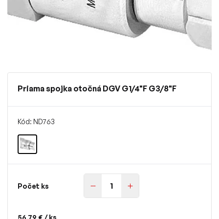
Priama spojka otočná DGV G1/4"F G3/8"F
Kód: ND763
Počet ks
56,79 €
/ ks