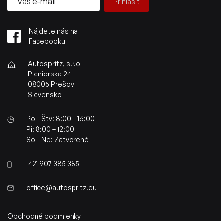
Prihlásiť
Nájdete nás na
Facebooku
Autospritz, s.r.o
Pionierska 24
08005 Prešov
Slovensko
Po – Štv: 8:00 – 16:00
Pi: 8:00 – 12:00
So – Ne: Zatvorené
+421 907 385 385
office@autospritz.eu
Obchodné podmienky