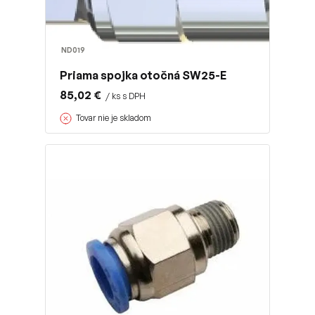
ND019
Priama spojka otočná SW25-E
85,02 €
/ ks s DPH
Tovar nie je skladom