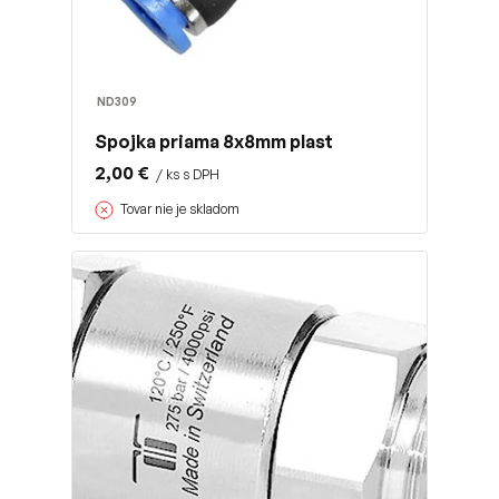
ND309
Spojka priama 8x8mm plast
2,00 €
/ ks s DPH
Tovar nie je skladom