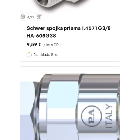
A/12
Schwer spojka priama 1.4571 G3/8
HA-605G38
9,59 €
/ ks s DPH
Na sklade 8 ks