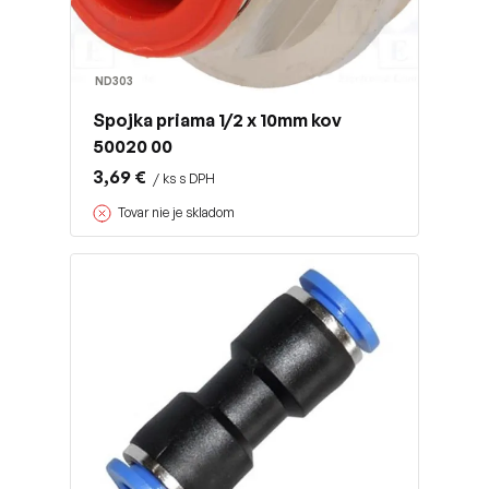
ND303
Spojka priama 1/2 x 10mm kov
50020 00
3,69 €
/ ks s DPH
Tovar nie je skladom