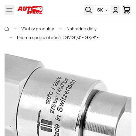
SK
Všetky produkty
Náhradné diely
Priama spojka otočná DGV G1/4"F G3/8"F