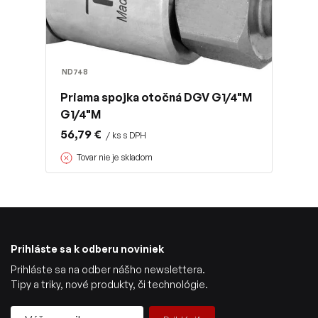
ND748
Priama spojka otočná DGV G1/4"M
G1/4"M
56,79 €
/ ks s DPH
Tovar nie je skladom
Prihláste sa k odberu noviniek
Prihláste sa na odber nášho newslettera.
Tipy a triky, nové produkty, či technológie.