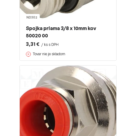
ND302
Spojka priama 3/8 x 10mm kov
50020 00
3,31 €
/ ks s DPH
Tovar nie je skladom