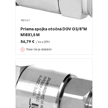
ND747
Priama spojka otočná DGV G3/8"M
M18X1,5 M
56,79 €
/ ks s DPH
Tovar nie je skladom