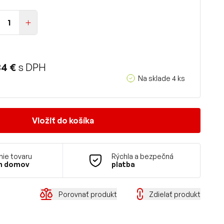
84 €
s DPH
Na sklade 4 ks
Vložiť do košíka
ie tovaru
Rýchla a bezpečná
m domov
platba
Porovnať produkt
Zdielať produkt