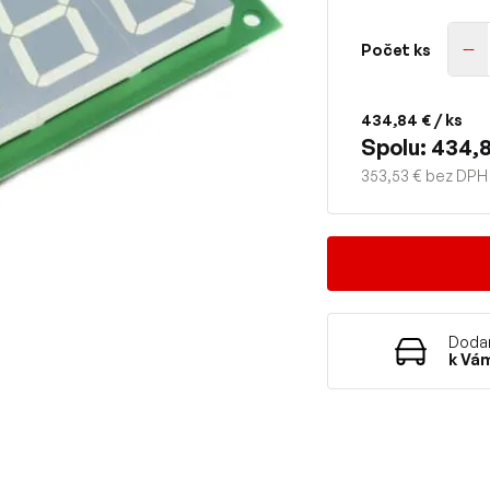
Počet ks
434,84 €
/ ks
Spolu: 434,
353,53 € bez DPH
Dodan
k Vá