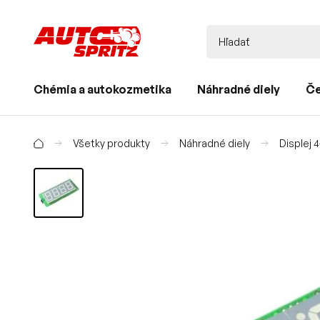
Chémia a autokozmetika
Náhradné diely
Če
Všetky produkty
Náhradné diely
Displej 4