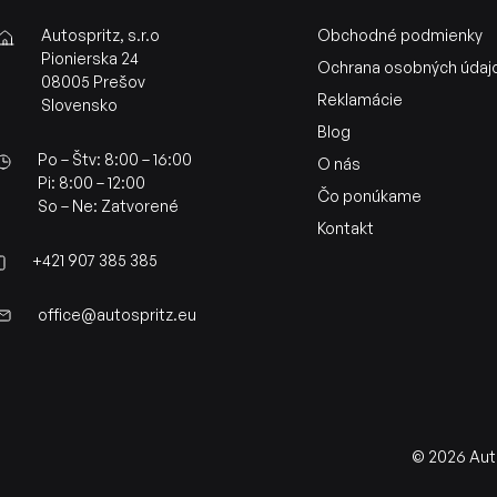
Autospritz, s.r.o
Obchodné podmienky
Pionierska 24
Ochrana osobných údaj
08005 Prešov
Reklamácie
Slovensko
Blog
Po – Štv: 8:00 – 16:00
O nás
Pi: 8:00 – 12:00
Čo ponúkame
So – Ne: Zatvorené
Kontakt
+421 907 385 385
office@autospritz.eu
© 2026 Auto