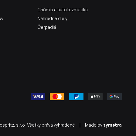
Chémia a autokozmetika
ov
Náhradné diely
Čerpadlá
spritz, s.r.o
Všetky práva vyhradené
|
Made by
symetra