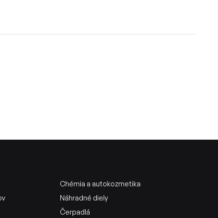
Chémia a autokozmetika
ov
Náhradné diely
Čerpadlá