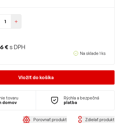
6 €
s DPH
Na sklade 1 ks
Vložiť do košíka
ie tovaru
Rýchla a bezpečná
m domov
platba
Porovnať produkt
Zdielať produkt