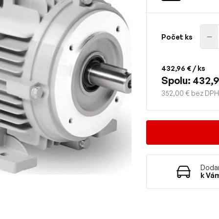
Počet ks
432,96 €
/ ks
Spolu: 432,9
352,00 € bez DPH
Dodan
k Vá