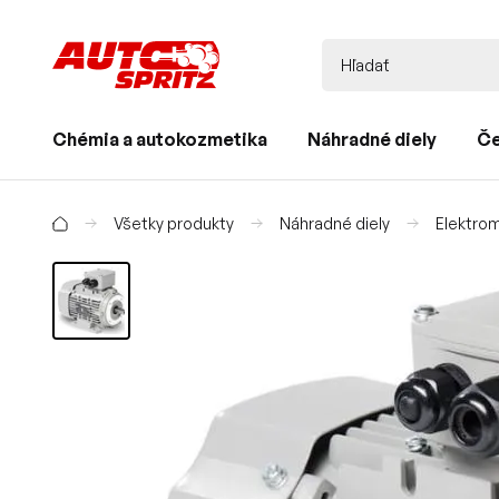
Chémia a autokozmetika
Náhradné diely
Če
Všetky produkty
Náhradné diely
Elektro