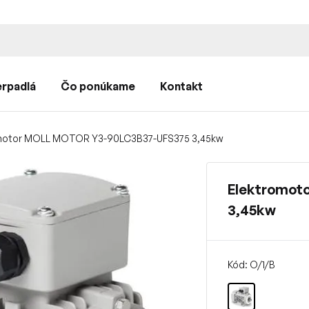
rpadlá
Čo ponúkame
Kontakt
motor MOLL MOTOR Y3-90LC3B37-UFS375 3,45kw
Elektromot
3,45kw
Kód: O/1/B