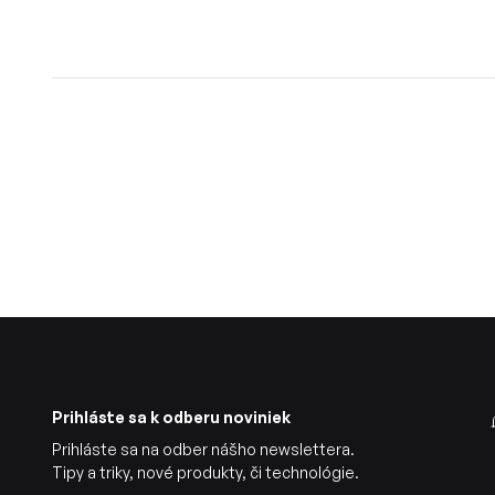
Prihláste sa k odberu noviniek
Prihláste sa na odber nášho newslettera.
Tipy a triky, nové produkty, či technológie.