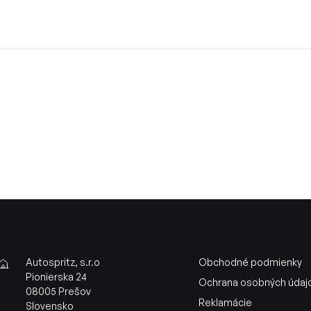
Autospritz, s.r.o
Obchodné podmienky
Pionierska 24
Ochrana osobných údaj
08005 Prešov
Reklamácie
Slovensko