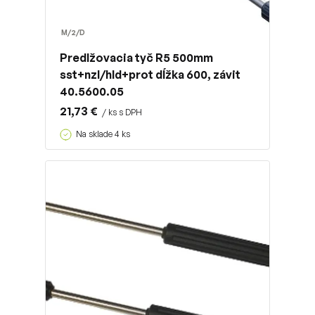
M/2/D
Predlžovacia tyč R5 500mm
sst+nzl/hld+prot dĺžka 600, závit
40.5600.05
21,73 €
/ ks s DPH
Na sklade 4 ks