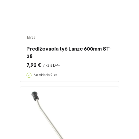
M/27
Predlžovacia tyč Lanze 600mm ST-
28
7,92 €
/ ks s DPH
Na sklade 2 ks