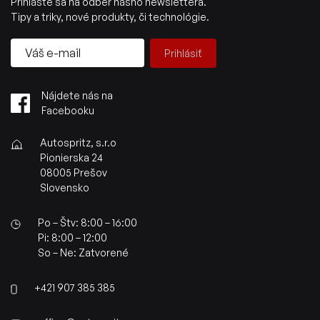
Prihláste sa na odber nášho newslettera.
Tipy a triky, nové produkty, či technológie.
Prihlásiť
Nájdete nás na
Facebooku
Autospritz, s.r.o
Pionierska 24
08005 Prešov
Slovensko
Po – Štv: 8:00 – 16:00
Pi: 8:00 – 12:00
So – Ne: Zatvorené
+421 907 385 385