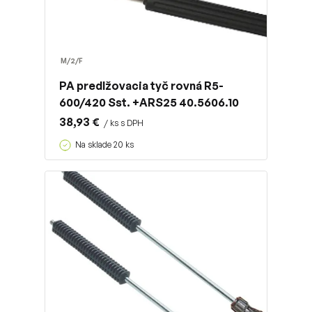
M/2/F
PA predlžovacia tyč rovná R5-
600/420 Sst. +ARS25 40.5606.10
38,93 €
/ ks s DPH
Na sklade 20 ks