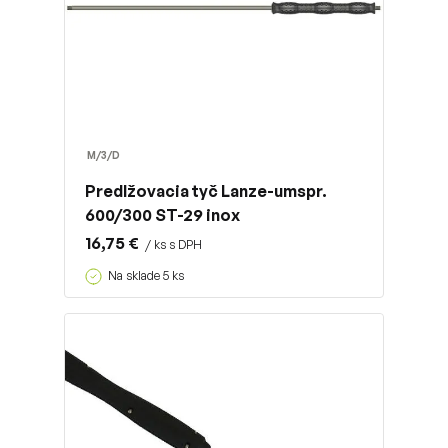
M/3/D
Predlžovacia tyč Lanze-umspr.
600/300 ST-29 inox
16,75 €
/ ks s DPH
Na sklade 5 ks