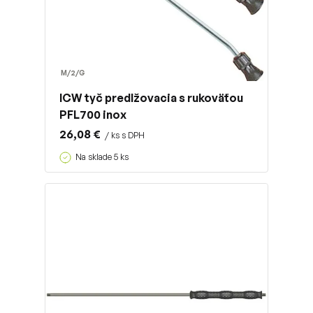
M/2/G
ICW tyč predlžovacia s rukoväťou
PFL700 inox
26,08 €
/ ks s DPH
Na sklade 5 ks