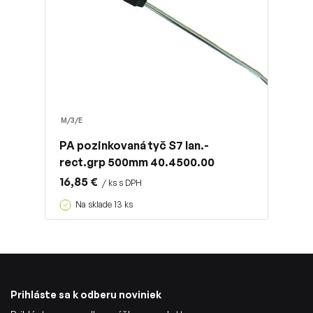
M/3/E
PA pozinkovaná tyč S7 lan.-
rect.grp 500mm 40.4500.00
16,85 €
/ ks s DPH
Na sklade 13 ks
Prihláste sa k odberu noviniek