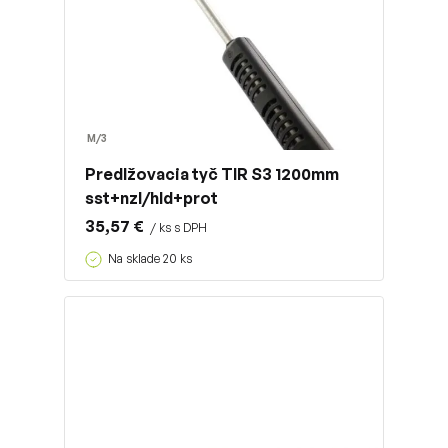
M/3
Predlžovacia tyč TIR S3 1200mm
sst+nzl/hld+prot
35,57 €
/ ks s DPH
Na sklade 20 ks