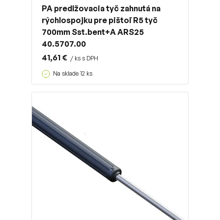
PA predlžovacia tyč zahnutá na
rýchlospojku pre pištoľ R5 tyč
700mm Sst.bent+A ARS25
40.5707.00
41,61 €
/ ks s DPH
Na sklade 12 ks