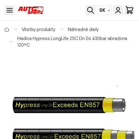
SK
Všetky produkty
Náhradné diely
Hadica Hypress LongLife 2SC Dn 06 430bar abrazívna
120°C