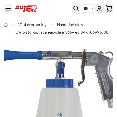
SK
Všetky produkty
Náhradné diely
ICW pištoľ čistiaca easyclean365+ ec10Alu 106996700