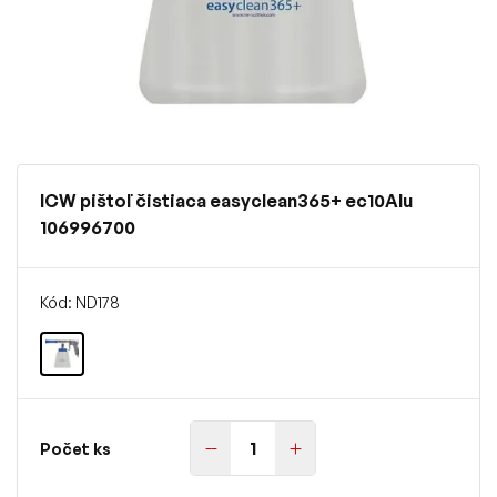
ICW pištoľ čistiaca easyclean365+ ec10Alu
106996700
Kód: ND178
Počet ks