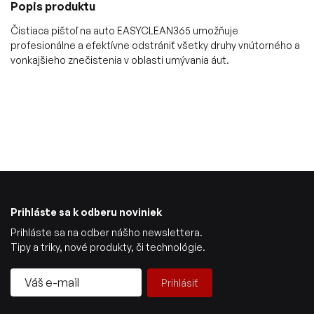
Popis produktu
Čistiaca pištoľ na auto EASYCLEAN365 umožňuje
profesionálne a efektívne odstrániť všetky druhy vnútorného a
vonkajšieho znečistenia v oblasti umývania áut.
Prihláste sa k odberu noviniek
Prihláste sa na odber nášho newslettera.
Tipy a triky, nové produkty, či technológie.
Prihlásiť