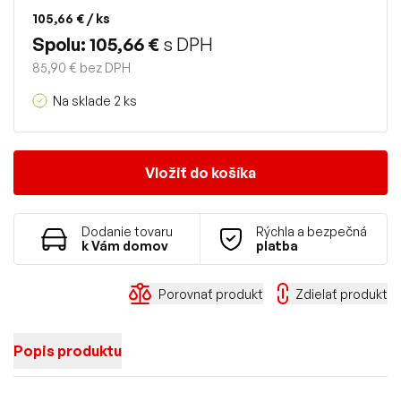
105,66 €
/ ks
Spolu: 105,66 €
s DPH
85,90 € bez DPH
Na sklade 2 ks
Vložiť do košíka
Dodanie tovaru
Rýchla a bezpečná
k Vám domov
platba
Porovnať produkt
Zdielať produkt
Popis produktu