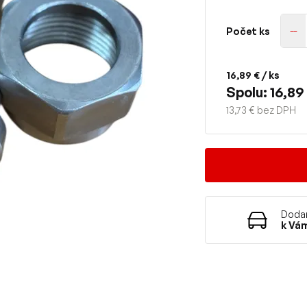
Počet ks
16,89 €
/ ks
Spolu: 16,89
13,73 € bez DPH
Dodan
k Vá