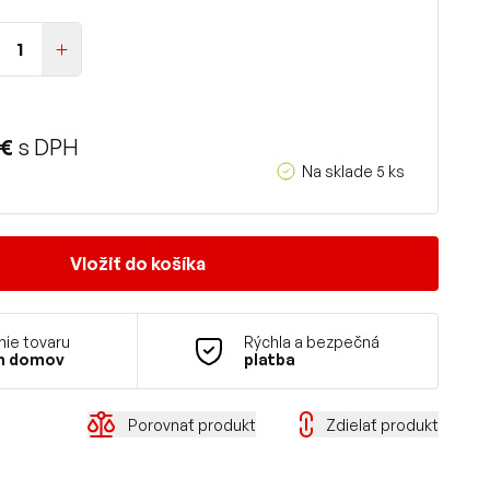
 €
s DPH
Na sklade 5 ks
Vložiť do košíka
ie tovaru
Rýchla a bezpečná
m domov
platba
Porovnať produkt
Zdielať produkt