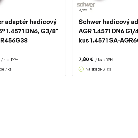
A/22
r adaptér hadicový
Schwer hadicový ad
° 1.4571 DN6, G3/8"
AGR 1.4571 DN6 G1/4
KR456G38
kus 1.4571 SA-AGR6
7,80 €
/ ks s DPH
/ ks s DPH
de 7 ks
Na sklade 31 ks