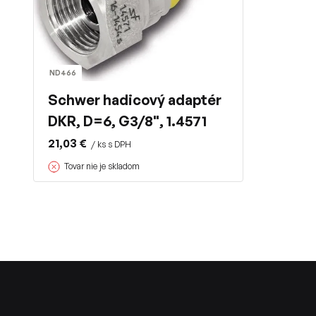
ND466
Schwer hadicový adaptér
DKR, D=6, G3/8", 1.4571
21,03 €
/ ks s DPH
Tovar nie je skladom