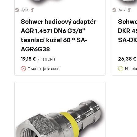
A/16
A/17
Schwer hadicový adaptér
Schwe
AGR 1.4571 DN6 G3/8"
DKR 45
tesniaci kužeľ 60 ° SA-
SA-D
AGR6G38
19,18 €
26,38 €
/ ks s DPH
Tovar nie je skladom
Na skla