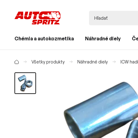
Chémia a autokozmetika
Náhradné diely
Če
Všetky produkty
Náhradné diely
ICW hadi