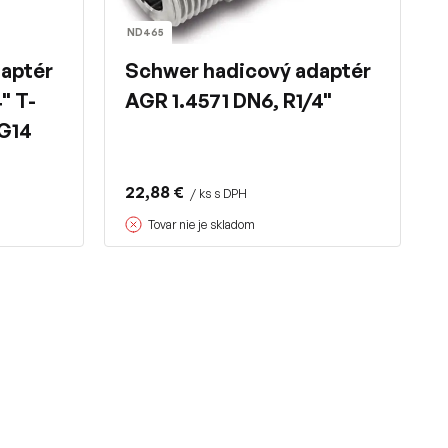
ND465
aptér
Schwer hadicový adaptér
" T-
AGR 1.4571 DN6, R1/4"
G14
22,88 €
/ ks s DPH
Tovar nie je skladom