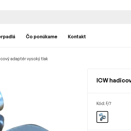
rpadlá
Čo ponúkame
Kontakt
cový adaptér vysoký tlak
ICW hadicov
Kód: F/7