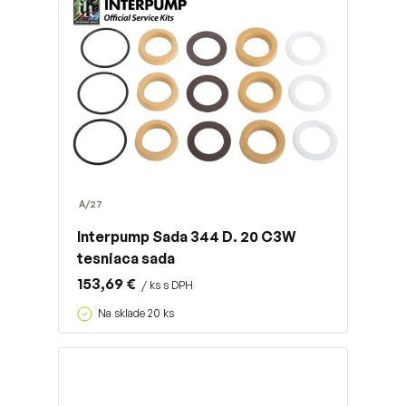
A/27
Interpump Sada 344 D. 20 C3W
tesniaca sada
153,69 €
/ ks s DPH
Na sklade 20 ks