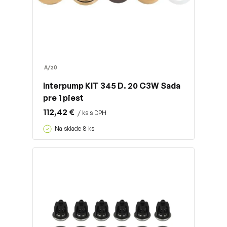
A/20
Interpump KIT 345 D. 20 C3W Sada
pre 1 piest
112,42 €
/ ks s DPH
Na sklade 8 ks