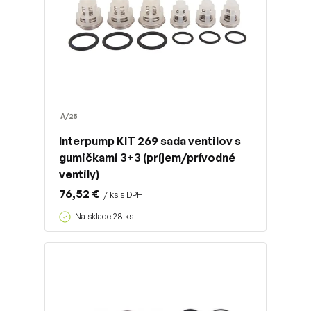
A/25
Interpump KIT 269 sada ventilov s
gumičkami 3+3 (príjem/prívodné
ventily)
76,52 €
/ ks s DPH
Na sklade 28 ks