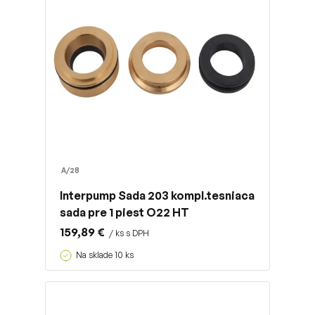
A/28
Interpump Sada 203 kompl.tesniaca
sada pre 1 piest O22 HT
159,89 €
/ ks s DPH
Na sklade 10 ks