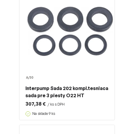
A/30
Interpump Sada 202 kompl.tesniaca
sada pre 3 piesty O22 HT
307,38 €
/ ks s DPH
Na sklade 9 ks