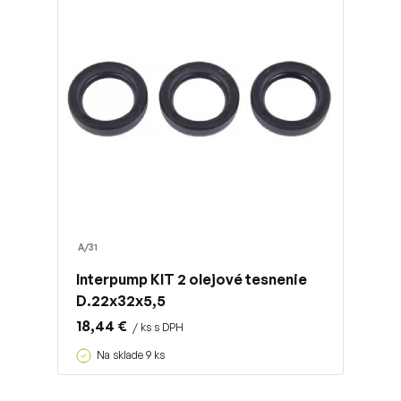
A/31
Interpump KIT 2 olejové tesnenie
D.22x32x5,5
18,44 €
/ ks s DPH
Na sklade 9 ks