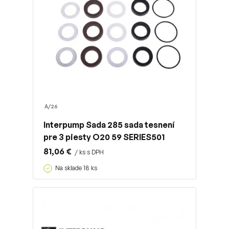
A/26
Interpump Sada 285 sada tesnení
pre 3 piesty O20 59 SERIES501
81,06 €
/ ks s DPH
Na sklade 18 ks