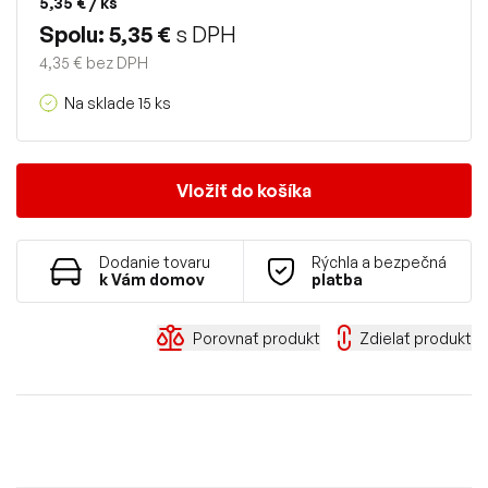
5,35 €
/ ks
Spolu: 5,35 €
s DPH
4,35 € bez DPH
Na sklade 15 ks
Vložiť do košíka
Dodanie tovaru
Rýchla a bezpečná
k Vám domov
platba
Porovnať produkt
Zdielať produkt