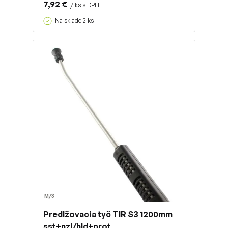
7,92 €
/ ks s DPH
Na sklade 2 ks
M/3
Predlžovacia tyč TIR S3 1200mm
sst+nzl/hld+prot