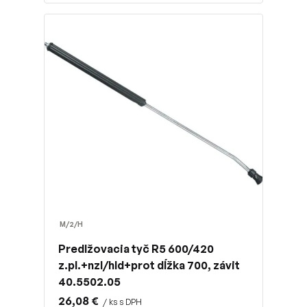
M/2/H
Predlžovacia tyč R5 600/420
z.pl.+nzl/hld+prot dĺžka 700, závit
40.5502.05
26,08 €
/ ks s DPH