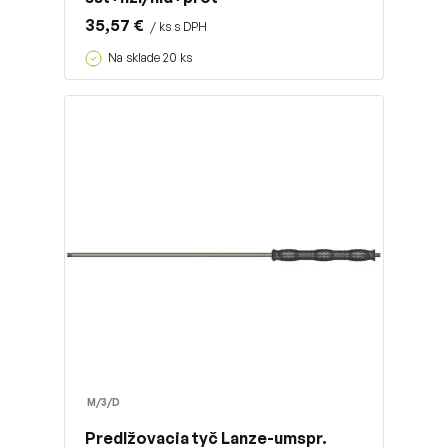
35,57 €
/ ks s DPH
Na sklade 20 ks
M/3/D
Predlžovacia tyč Lanze-umspr.