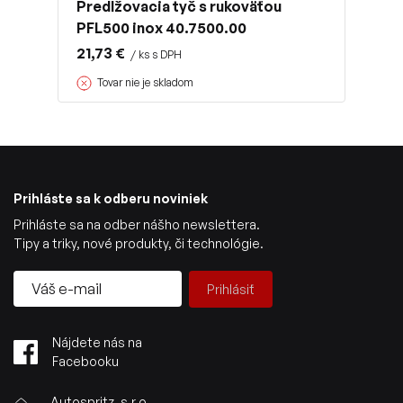
Predlžovacia tyč s rukoväťou
PFL500 inox 40.7500.00
21,73 €
/ ks s DPH
Tovar nie je skladom
Prihláste sa k odberu noviniek
Prihláste sa na odber nášho newslettera.
Tipy a triky, nové produkty, či technológie.
Prihlásiť
Nájdete nás na
Facebooku
Autospritz, s.r.o