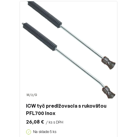
M/2/G
ICW tyč predlžovacia s rukoväťou
PFL700 inox
26,08 €
/ ks s DPH
Na sklade 5 ks