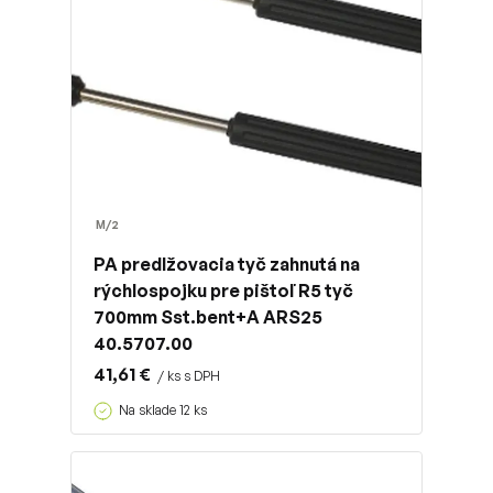
M/2
PA predlžovacia tyč zahnutá na
rýchlospojku pre pištoľ R5 tyč
700mm Sst.bent+A ARS25
40.5707.00
41,61 €
/ ks s DPH
Na sklade 12 ks