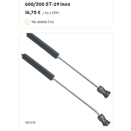
600/300 ST-29 inox
16,75 €
/ ks s DPH
Na sklade 5 ks
ND018