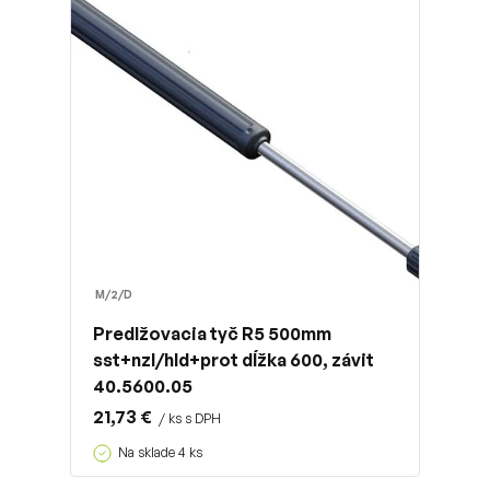
M/2/D
Predlžovacia tyč R5 500mm
sst+nzl/hld+prot dĺžka 600, závit
40.5600.05
21,73 €
/ ks s DPH
Na sklade 4 ks