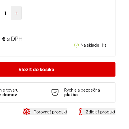
 €
s DPH
Na sklade 1 ks
Vložiť do košíka
ie tovaru
Rýchla a bezpečná
m domov
platba
Porovnať produkt
Zdielať produkt