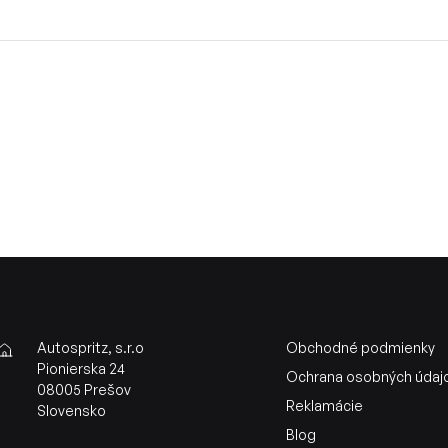
Autospritz, s.r.o
Obchodné podmienky
Pionierska 24
Ochrana osobných údaj
08005 Prešov
Reklamácie
Slovensko
Blog