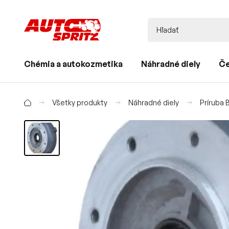
Chémia a autokozmetika
Náhradné diely
Če
Všetky produkty
Náhradné diely
Príruba 