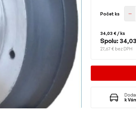
Počet ks
34,03 €
/ ks
Spolu: 34,03
27,67 € bez DPH
Dodan
k Vá