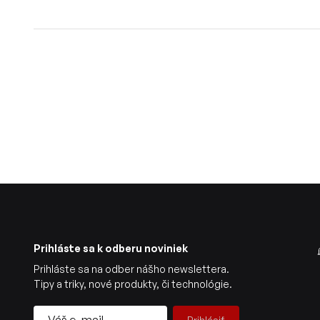
Prihláste sa k odberu noviniek
Prihláste sa na odber nášho newslettera.
Tipy a triky, nové produkty, či technológie.