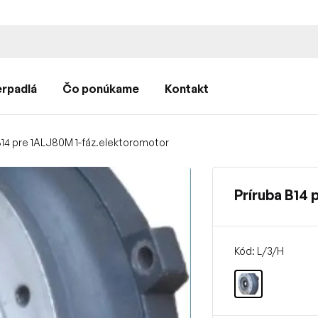
rpadlá
Čo ponúkame
Kontakt
B14 pre 1ALJ80M 1-fáz.elektoromotor
Príruba B14
Kód: L/3/H