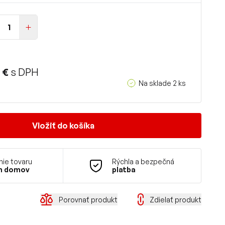
 €
s DPH
Na sklade 2 ks
Vložiť do košíka
ie tovaru
Rýchla a bezpečná
m domov
platba
Porovnať produkt
Zdielať produkt