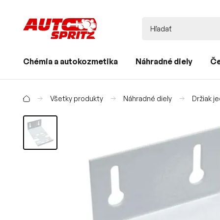
Chémia a autokozmetika
Náhradné diely
Če
Všetky produkty
Náhradné diely
Držiak j