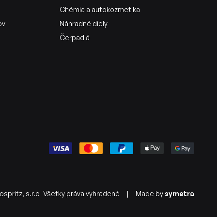
Chémia a autokozmetika
ov
Náhradné diely
Čerpadlá
spritz, s.r.o
Všetky práva vyhradené
|
Made by
symetra