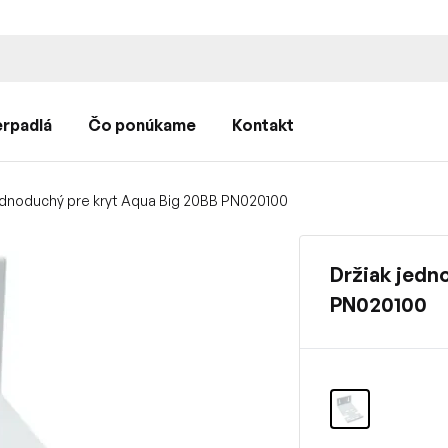
rpadlá
Čo ponúkame
Kontakt
ednoduchý pre kryt Aqua Big 20BB PN020100
Držiak jedn
PN020100