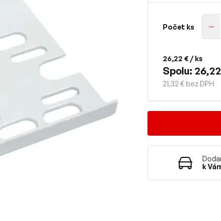
Počet ks
26,22 €
/ ks
Spolu: 26,22
21,32 € bez DPH
Dodan
k Vá