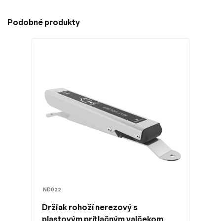
Podobné produkty
ND022
Držiak rohoží nerezový s
plastovým prítlačným valčekom