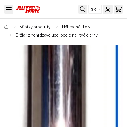
SK
Všetky produkty
Náhradné diely
Držiak z nehrdzavejúcej ocele na 1 tyč čierny