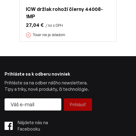
ICW držiak rohoží čierny 44008-
1MP
27,04 €
/ ks s DPH
Tovar nie je skladom
Prihláste sa k odberu noviniek
Prihláste sa na odber nášho newslettera.
Tipy a triky, nové produkty, či technológie.
Prihlásiť
Nájdete nás na
Facebooku