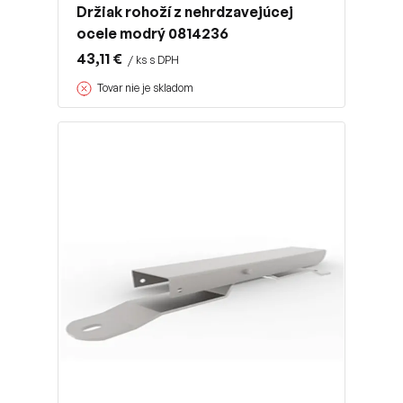
Držiak rohoží z nehrdzavejúcej
ocele modrý 0814236
43,11 €
/ ks s DPH
Tovar nie je skladom