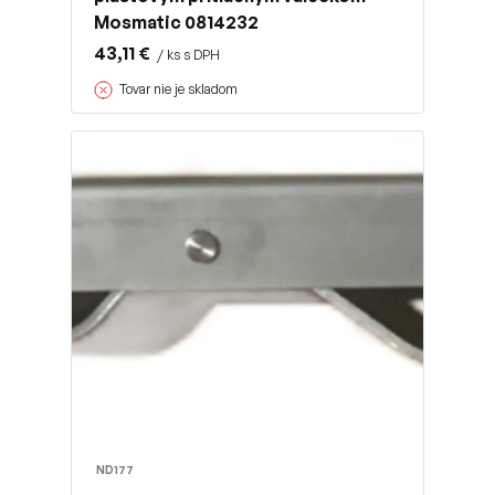
Mosmatic 0814232
43,11 €
/ ks s DPH
Tovar nie je skladom
ND177