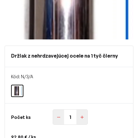
Držiak z nehrdzavejúcej ocele na 1 tyč čierny
Kód: N/3/A
Počet ks
92,80 €
/ ks