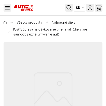
SK
Všetky produkty
Náhradné diely
ICW Súprava na dávkovanie chemikálií (diely pre
samoobslužné umývanie áut)