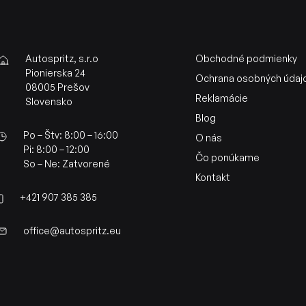
Autospritz, s.r.o
Obchodné podmienky
Pionierska 24
Ochrana osobných údaj
08005 Prešov
Reklamácie
Slovensko
Blog
Po – Štv: 8:00 – 16:00
O nás
Pi: 8:00 – 12:00
Čo ponúkame
So – Ne: Zatvorené
Kontakt
+421 907 385 385
office@autospritz.eu