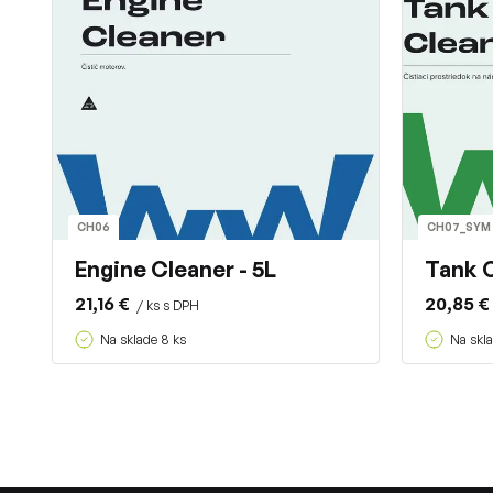
CH06
CH07_SYM
Engine Cleaner - 5L
Tank C
21,16 €
20,85 €
/ ks s DPH
Na sklade 8 ks
Na skla