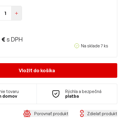
 €
s DPH
Na sklade 7 ks
Vložiť do košíka
ie tovaru
Rýchla a bezpečná
m domov
platba
Porovnať produkt
Zdielať produkt