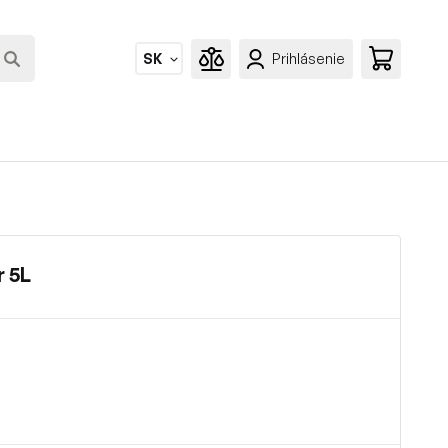
SK
Prihlásenie
 5L