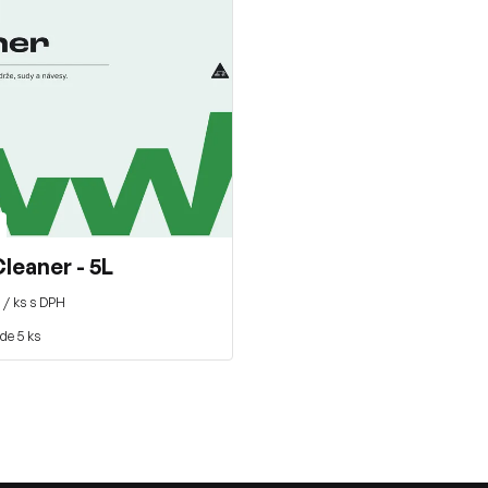
leaner - 5L
/ ks s DPH
de 5 ks