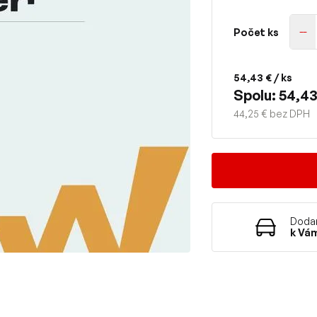
Počet ks
54,43 €
/ ks
Spolu: 54,43
44,25 € bez DPH
Dodan
k Vá