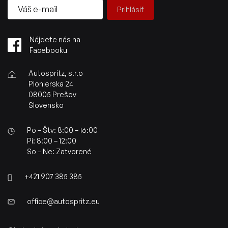
Prihlásiť
Nájdete nás na
Facebooku
Autospritz, s.r.o
Pionierska 24
08005 Prešov
Slovensko
Po – Štv: 8:00 – 16:00
Pi: 8:00 – 12:00
So – Ne: Zatvorené
+421 907 385 385
office@autospritz.eu