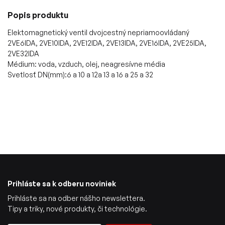
Popis produktu
Elektomagnetický ventil dvojcestný nepriamoovládaný
2VE6IDA, 2VE10IDA, 2VE12IDA, 2VE13IDA, 2VE16IDA, 2VE25IDA,
2VE32IDA
Médium: voda, vzduch, olej, neagresívne média
Svetlosť DN(mm):6 a 10 a 12a 13 a 16 a 25 a 32
Prihláste sa k odberu noviniek
Prihláste sa na odber nášho newslettera.
Tipy a triky, nové produkty, či technológie.