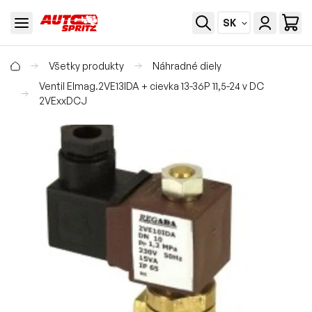
SK
Všetky produkty
Náhradné diely
Ventil Elmag.2VE13IDA + cievka 13-36P 11,5-24 v DC
2VExxDCJ