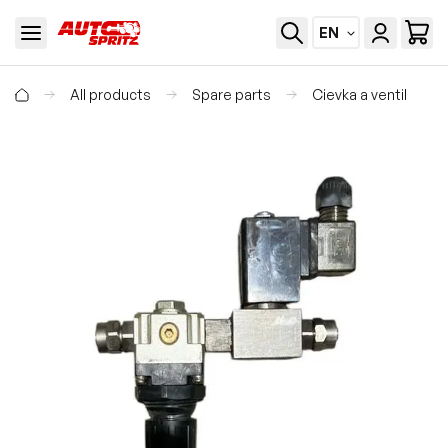
EN
All products
Spare parts
Cievka a ventil