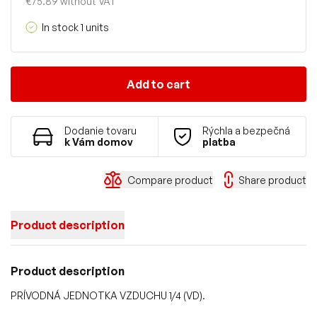
€75.89 without VAT
In stock 1 units
Add to cart
Dodanie tovaru
Rýchla a bezpečná
k Vám domov
platba
Compare product
Share product
Product description
Product description
PRÍVODNÁ JEDNOTKA VZDUCHU 1/4 (VD).