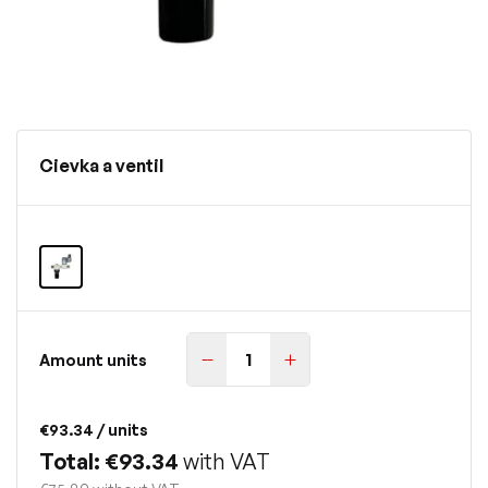
Cievka a ventil
Amount units
€93.34
/ units
Total: €93.34
with VAT