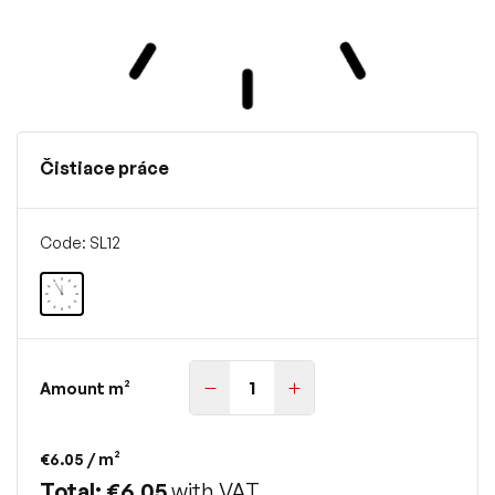
Čistiace práce
Code: SL12
Amount m²
€6.05
/ m²
Total: €6.05
with VAT