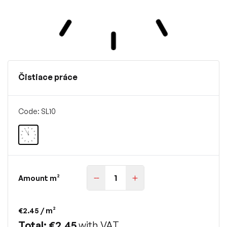
Čistiace práce
Code: SL10
Amount m²
€2.45
/ m²
Total: €2.45
with VAT