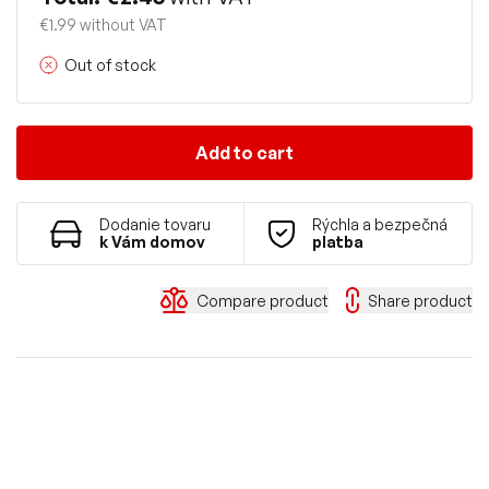
€1.99 without VAT
Out of stock
Add to cart
Dodanie tovaru
Rýchla a bezpečná
k Vám domov
platba
Compare product
Share product