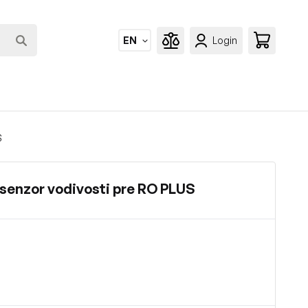
EN
Login
S
 senzor vodivosti pre RO PLUS