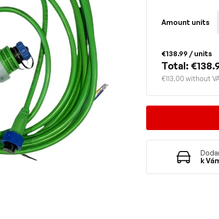
Amount units
€138.99
/ units
Total: €138.
€113.00 without V
Dodan
k Vá