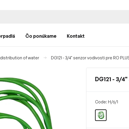
rpadlá
Čo ponúkame
Kontakt
istribution of water
DG121 - 3/4" senzor vodivosti pre RO PLU
DG121 - 3/4"
Code: H/6/1