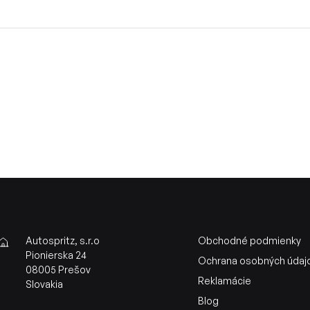
Autospritz, s.r.o
Obchodné podmienky
Pionierska 24
Ochrana osobných údaj
08005 Prešov
Reklamácie
Slovakia
Blog