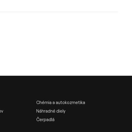
Chémia a autokozmetika
ov
Náhradné diely
Čerpadlá