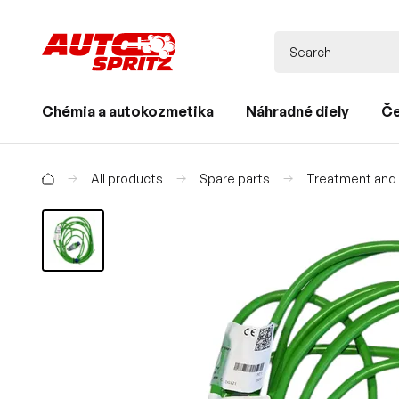
Chémia a autokozmetika
Náhradné diely
Če
All products
Spare parts
Treatment and d