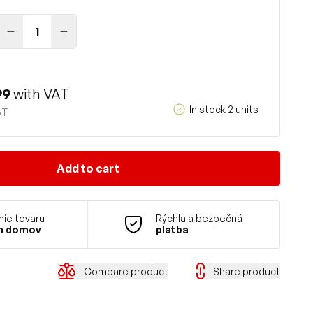
99
with VAT
In stock 2 units
AT
Add to cart
ie tovaru
Rýchla a bezpečná
m domov
platba
Compare product
Share product