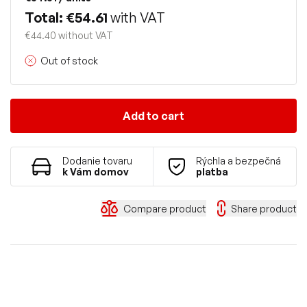
Total: €54.61
with VAT
€44.40 without VAT
Out of stock
Add to cart
Dodanie tovaru
Rýchla a bezpečná
k Vám domov
platba
Compare product
Share product