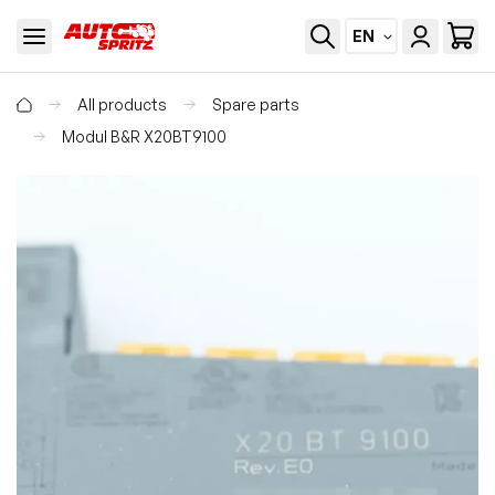
EN
All products
Spare parts
Modul B&R X20BT9100