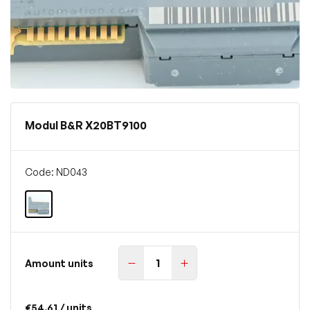
Modul B&R X20BT9100
Code: ND043
Amount units
€54.61
/ units