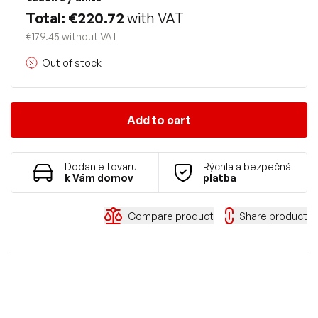
Total: €220.72
with VAT
€179.45 without VAT
Out of stock
Add to cart
Dodanie tovaru
Rýchla a bezpečná
k Vám domov
platba
Compare product
Share product