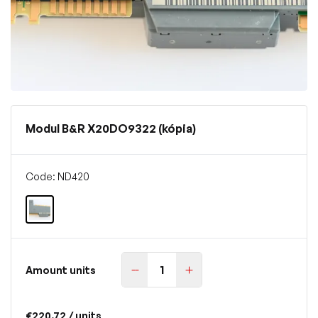
Modul B&R X20DO9322 (kópia)
Code: ND420
Amount units
€220.72
/ units