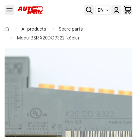
EN
All products
Spare parts
Modul B&R X20DO9322 (kópia)