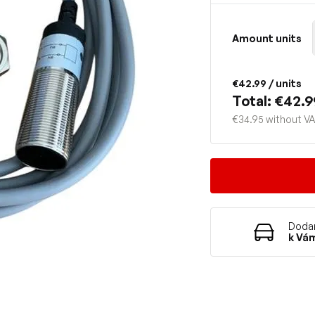
Amount units
€42.99
/ units
Total: €42.9
€34.95 without V
Dodan
k Vá