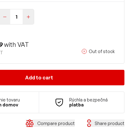
9
with VAT
Out of stock
AT
Add to cart
ie tovaru
Rýchla a bezpečná
m domov
platba
Compare product
Share product