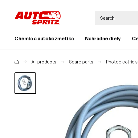
Chémia a autokozmetika
Náhradné diely
Če
All products
Spare parts
Photoelectric s