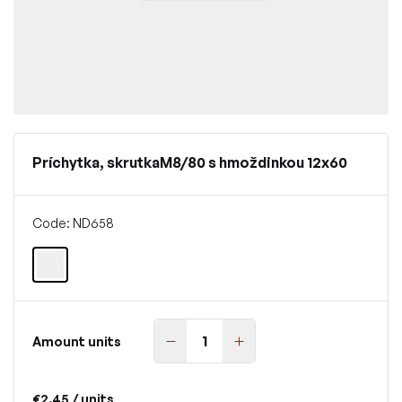
Príchytka, skrutkaM8/80 s hmoždinkou 12x60
Code: ND658
Amount units
€2.45
/ units