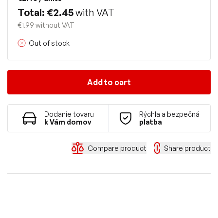
Total: €2.45
with VAT
€1.99 without VAT
Out of stock
Add to cart
Dodanie tovaru
Rýchla a bezpečná
k Vám domov
platba
Compare product
Share product