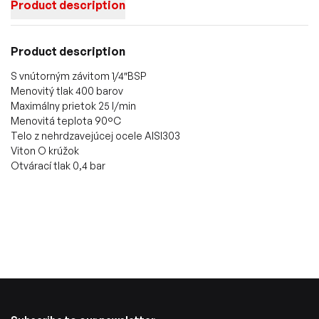
Product description
Product description
S vnútorným závitom 1/4″BSP
Menovitý tlak 400 barov
Maximálny prietok 25 l/min
Menovitá teplota 90°C
Telo z nehrdzavejúcej ocele AISI303
Viton O krúžok
Otvárací tlak 0,4 bar