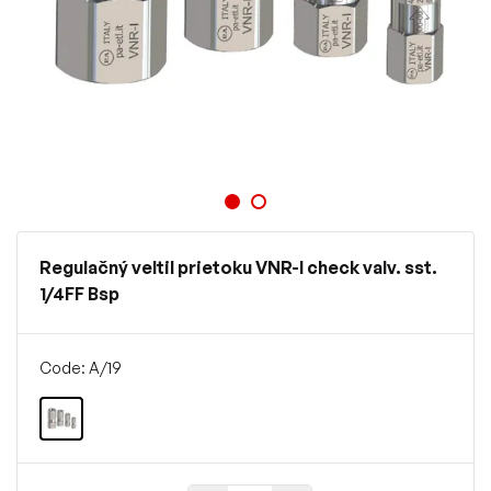
Regulačný veltil prietoku VNR-I check valv. sst.
1/4FF Bsp
Code: A/19