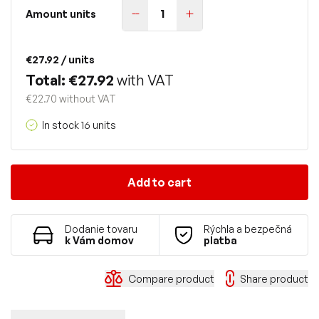
Amount units
€27.92
/ units
Total: €27.92
with VAT
€22.70 without VAT
In stock 16 units
Add to cart
Dodanie tovaru
Rýchla a bezpečná
k Vám domov
platba
Compare product
Share product