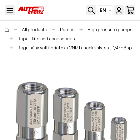
EN
All products
Pumps
High pressure pumps
Repair kits and accessories
Regulačný veltil prietoku VNR-I check valv. sst. 1/4FF Bsp