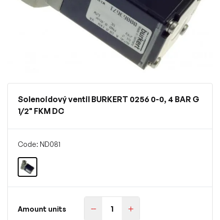
Solenoidový ventil BURKERT 0256 0-0, 4 BAR G
1/2" FKM DC
Code: ND081
Amount units