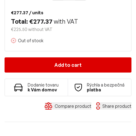
€277.37
/ units
Total: €277.37
with VAT
€225.50 without VAT
Out of stock
Add to cart
Dodanie tovaru
Rýchla a bezpečná
k Vám domov
platba
Compare product
Share product