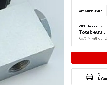
Amount units
€831.16
/ units
Total: €831.
€675.74 without 
Dodan
k Vá