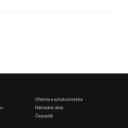
Chémia a autokozmetika
ov
Náhradné diely
Čerpadlá