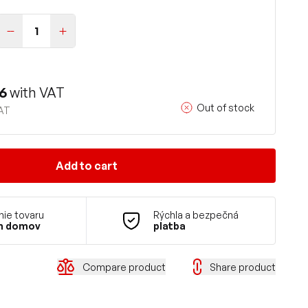
16
with VAT
Out of stock
VAT
Add to cart
ie tovaru
Rýchla a bezpečná
m domov
platba
Compare product
Share product