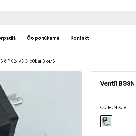
rpadlá
Čo ponúkame
Kontakt
/8 8 PK 24VDC 150bar 316178
Ventil BS3N
Code: ND519