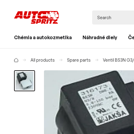
Chémia a autokozmetika
Náhradné diely
Če
All products
Spare parts
Ventil BS3N G3