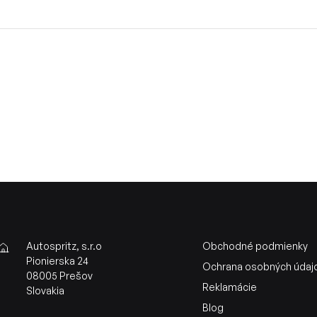
Autospritz, s.r.o
Obchodné podmienky
Pionierska 24
Ochrana osobných údaj
08005 Prešov
Reklamácie
Slovakia
Blog